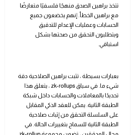
تتخذ براهين الصدق منهجًا فلسفيًا متعارضًا
مع براهين الخطأ. إنهم يخضعون جميع
الحسابات وعمليات الإعدام للتدقيق
ويتطلبون التحقق من صحتها بشكل
استباقي.
بعبارات بسيطة ، تثبت براهين الصلاحية دقة
شيء ما. في سياق zk-rollups ، يتعلق هذا
تحديدًا بالمعاملات والحسابات داخل شبكة
الطبقة الثانية. يمكن للعقد الذكي المقابل
على السلسلة التحقق من إثبات صلاحية
الطبقة الثانية للسماح بتغييرات الحالة. في
مجال المدققين ، تضمن مجموعة zk-rollup