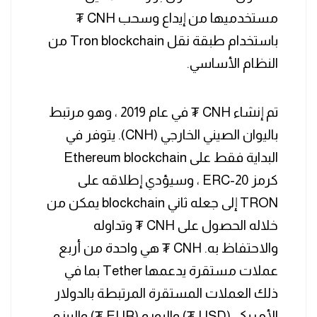
مستخدميها من إيداع وسحب CNH ₮
باستخدام طبقة نقل Tron blockchain من
النظام الأساسي.
تم إنشاء CNH ₮ في عام 2019 ، وهو مرتبط
باليوان الصيني الخارجي (CNH). يتوفر في
البداية فقط على Ethereum blockchain
كرمز ERC-20 ، وسيؤدي إطلاقه على
TRON إلى جعله ثاني blockchain يمكن من
خلاله الحصول على CNH ₮ وتداوله
والاحتفاظ به. CNH ₮ هي واحدة من أربع
عملات مستقرة يدعمها Tether بما في
ذلك العملات المستقرة المرتبطة بالدولار
الأمريكي (USD ₮) واليورو (EUR ₮) والبيزو