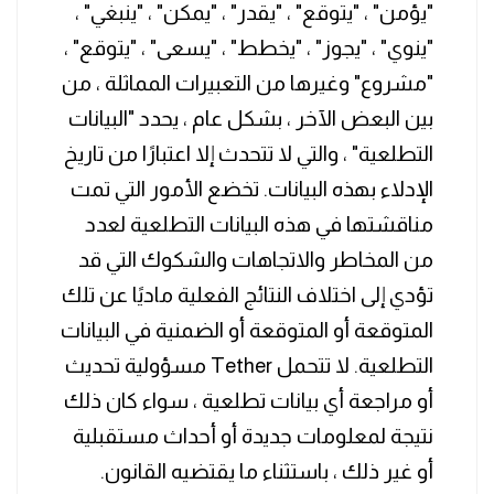
"يؤمن" ، "يتوقع" ، "يقدر" ، "يمكن" ، "ينبغي" ،
"ينوي" ، "يجوز" ، "يخطط" ، "يسعى" ، "يتوقع" ،
"مشروع" وغيرها من التعبيرات المماثلة ، من
بين البعض الآخر ، بشكل عام ، يحدد "البيانات
التطلعية" ، والتي لا تتحدث إلا اعتبارًا من تاريخ
الإدلاء بهذه البيانات. تخضع الأمور التي تمت
مناقشتها في هذه البيانات التطلعية لعدد
من المخاطر والاتجاهات والشكوك التي قد
تؤدي إلى اختلاف النتائج الفعلية ماديًا عن تلك
المتوقعة أو المتوقعة أو الضمنية في البيانات
التطلعية. لا تتحمل Tether مسؤولية تحديث
أو مراجعة أي بيانات تطلعية ، سواء كان ذلك
نتيجة لمعلومات جديدة أو أحداث مستقبلية
أو غير ذلك ، باستثناء ما يقتضيه القانون.