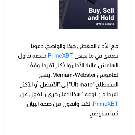
مع الأداء المغطى جيدًا والواضح، دعونا
نتعمق في ما يجعل
PrimeXBT
منصة تداول
الهامش عالية الأداء والأكثر تفرداَ. وفقًا
لقاموس Merriam-Webster، يشير
المصطلح "Ultimate" إلى "الأفضل أو الأكثر
تفردا من نوعه." هذا ادعاء جريء للقول عن
PrimeXBT
، لكننا واثقون من صحة البيان،
كما سنوضح.