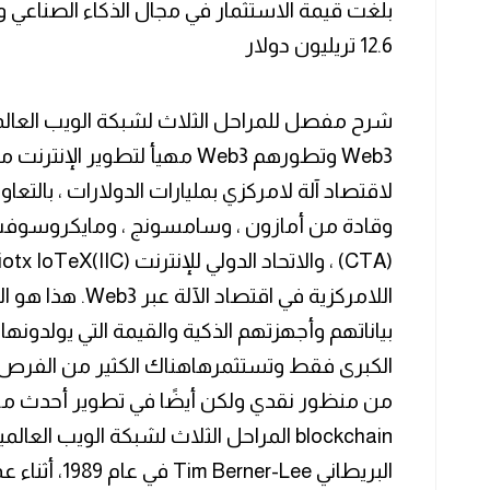
12.6 تريليون دولار
Web3 وتطورهم Web3 مهيأ لتطوير ا
لاقتصاد آلة لامركزي بمليارات الدولارات ، بال
وقادة من أمازون ، وسامسونج ، ومايكروسوفت 
اللامركزية في اقت
بياناتهم وأجهزتهم الذكية والقيمة التي يولدونها
من منظور نقدي ولكن أيضًا في تطوير أحدث ما ت
blockchain المراحل الثلاث لشبكة الويب العا