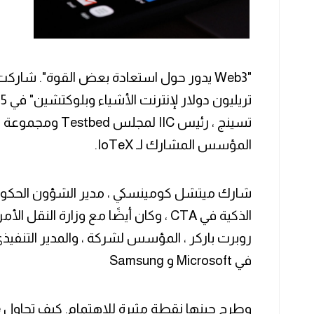
تسينج ، رئيس IIC لم
المؤسس المشارك لـ IoTeX.
‏شارك ميتشل كومينسكي ، مدير الشؤون الحكومية
الذكية في CTA ، وكان أيضًا مع وزارة ا
روبرت باركر ، المؤسس لشركة ، والمدير التنفيذي
في Microsoft و Samsung