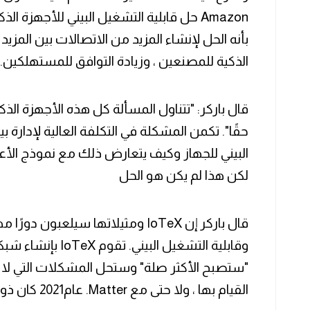
بأنه الحل لإنشاء المزيد من الاتصالات بين المزي
الذكية للمصنعين ، وزيادة التوافق للمستهلكين.
‏قال باركر: "تتناول المسألة كل هذه الأجهزة الذك
حقًا". تكمن المشكلة في التكلفة العالية لإدارة بي
لكن هذا لم يكن هو الحل
‏قال باركر إن IoTeX ومثيلاتها سيلع
"ستصبح الأكثر صلة" وستحل المشكلات التي لا ت
القيام بها ، ولا حتى مع Matter.‏ عام2021 كان ذو أبعاد أسطورية