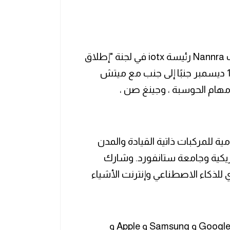
‏"Web3 يدور حول استعادة بعض القوة". شاركت Nannra رئيسة iotx في لجنة "إطلاق
تريليون دولار لإنترنت الأشياء وبلوكتشين" في 15 ديسمبر جنبًا إلى جنب مع ميتش
جلس Testbed ومجموعة مهام الحوسبة ، وجينغ صن ،
 للمركبات ذاتية القيادة والمدن
لنقل الأمريكية وجامعة ستانفورد. وشارك
 للذكاء الاصطناعي وإنترنت الأشياء
‏وطرح حينها نقطة مثيرة للاهتمام. كيف تحاول Google و Samsung و Apple و