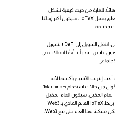
كومينسكي: "أعتقد أن عام 2021 كان هائلاً للغاية من حيث كيفية تشكل
المجتمعات وأعتقد العام المقبل" ، خاصة فيما يتعلق بعمل IoTeX ، سيكون أكثر إبداعًا
‏قال جينغ صن إن الانتقال إلى Web3 قد بدأ بالفعل. انتقل التمويل إلى DeFi (التمويل
20 مليار دولار في غضون عامين. لقد رأينا أيضًا انتقالات في
اجتماعي.
ا حاسمًا لصناعة آلات إنترنت الأشياء بأكملها لأنه
سيكون العام الأول الذي سنشهد فيه الدفعة الأولى من حالات استخدام MachineFi".
لعام المقبل.‏ سيكون العام المقبل
مهمًا بشكل كبير في قطاع الاقتصاد الآلي حيث يربط IoTeX العالم المادي بـ Web3.
"سيؤدي هذا لإطلاق العنان لإمكانيات هائلة لم تكن ممكنة هذا العام حتى مع Web3.