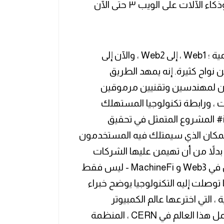
بلغت قيمة الاستثمار في مجال الذكاء الصناعي وذكاء الآلات على الويب ٣ حتى الآن
شرح مفصل للمراحل الثلاث لشبكة الويب العالمية ؛ Web1 ، إلى Web2 ، والآن إلى
لإنترنت من نواح كثيرة. إنه يمهد الطريق
تعاون لمهندسين وتقنيين مرموقين
، ورابطة تكنولوجيا المستهلك
(CTA) ، والاتحاد الدولي للإنترنت (IIC)‎#iotx IoTeX المشروع المتمثل في تحقيق
صاد الآلة عبر Web3. هذا هو المكان الذي سيمتلك فيه المستخدمون
 بدلاً من أن تهيمن عليها الشركات
الكبرى فقط وتستثمرها‏هناك الكثير من الفرص في Web3 و MachineFi - ليس فقط
وصلت إليه التكنولوجيا يوضح خبراء
لمية ، التي اخترعها عالم الكمبيوتر
البريطاني Tim Berner-Lee في عام 1989‏، أثناء عمل هذا العالم في CERN ، المنظمة