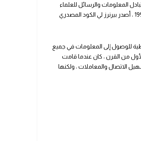
لتبادل المعلومات والرسائل للعلماء
والجامعات في جميع أنحاء العالم. في 30 أبريل 1993 ، أصدر بيرنرز لي الكود المصدري
راطية للوصول إلى المعلومات في جميع
صف العقد الأول من القرن ، كان عندما قامت
 Amazon و Facebook و Twitter بتسهيل الاتصال والمعاملات ، ولكنها