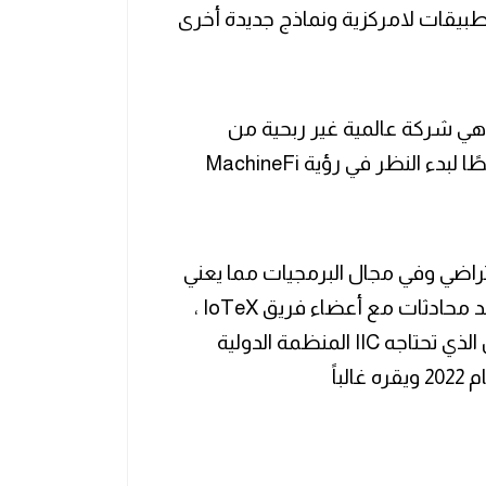
طبيقات لامركزية ونماذج جديدة أخرى
كتور تسينج إنه في عام 2022 ، لدى IIC - وهي شركة عالمية غير ربحية من
الصناعة والحكومات والأوساط الأكاديمية - خططًا لبدء النظر في رؤية MachineFi
تراضي وفي مجال البرمجيات مما يعني
أننا نستخدام التوأم الرقمي لربط هذه الكيانات بعد محادثات مع أعضاء فريق IoTeX ،
قال Tseng إنه "مقتنع بأن MachineFi" هو الحل الذي تحتاجه IIC المنظمة الدولية
باً