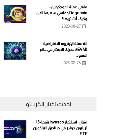
ماهي عملة الدوجكوين -
Dogecoin وماهي سعرها الان
وكيف أشتريها؟
2023-08-27
الة عملة الإيثريوم الافتراضية
(EVM): محرك الابتكار في عالم
العقود
2023-08-25
احدث اخبار الكريبتو
مقال: استثمار Invesco بقيمة 1.5
تريليون دولار في صناديق البيتكوين
ETF