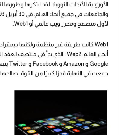
الأوروبية للأبحاث النووية. لقد ابتكرها وطورها 
لأول متصفح ومحرر ويب عالمي أو Web1.
‏Web1 كانت طريقة غير منظمة ولكنها ديمق
أنحاء العالم. Web2 ، الذي بدأ في منت
Google و
جمعت في النهاية قدرًا كبيرًا من القوة لصالحها