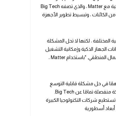
Amazon حل قابلية التشغيل البيني للأجهزة الذكية مع Matter ، والذي تصفه Big Tech
د من الكائنات ، وتبسيط تطوير الأجهزة
ية المختلفة ، لكنها لا تحل المشكلة
انات الجهاز الذكية وإمكانية التشغيل
البيني للجهاز وكيف يتعارض ذلك مع نموذج الأعمال المنطقي. "باستخدام Matter ،
بون دورًا مهمًا في حل مشكلة قابلية التوسع
وقابلية التشغيل البيني. تقوم IoTeX بإنشاء شبكة منفصلة تمامًا عن Big Tech.
ستطيع شركات التكنولوجيا الكبيرة