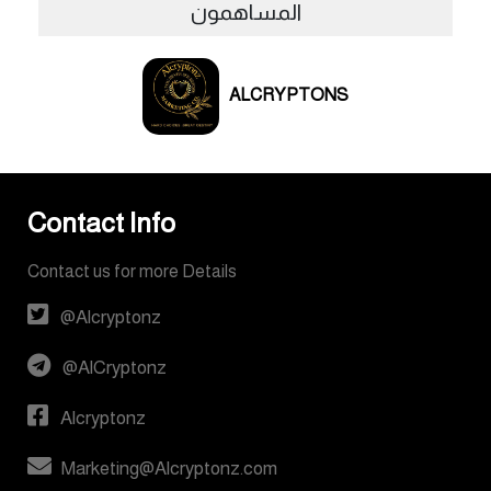
المساهمون
ALCRYPTONS
Contact Info
Contact us for more Details
@Alcryptonz
@AlCryptonz
Alcryptonz
Marketing@Alcryptonz.com