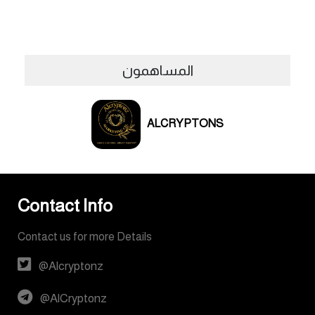
المساهمون
ALCRYPTONS
Contact Info
Contact us for more Details
@Alcryptonz
@AlCryptonz