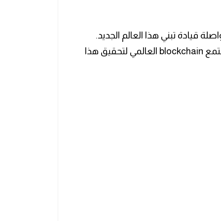
صلة قيادة تبني هذا العالم الجديد.
فهو يعمل بشكل وثيق مع ولاية كولورادو ومجتمع blockchain العالمي لتحقيق هذا