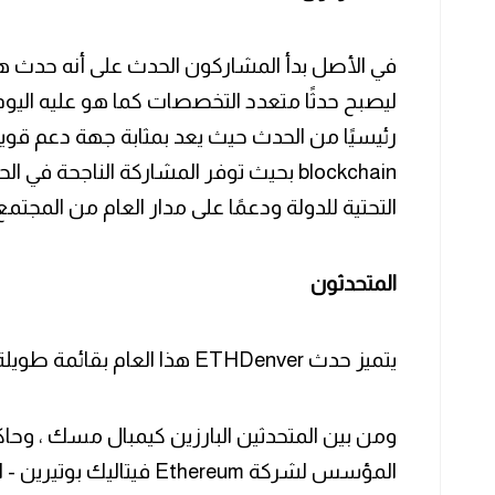
في الأصل بدأ المشاركون الحدث على أنه حدث ه
رئيسيًا من الحدث حيث يعد بمثابة جهة دعم قو
blockchain بحيث توفر المشاركة الناجحة ف
التحتية للدولة ودعمًا على مدار العام من المجتمع
المتحدثون
يتميز حدث ETHDenver هذا العام بقائمة طويلة بشكل لا يصدق من المتحدثين،
ومن بين المتحدثين البارزين كيمبال مسك ، وحاك
المؤسس لشركة Ethereum فيتاليك بوتيرين - الذي سيلقي الكلمة الرئيسية أيضًا.