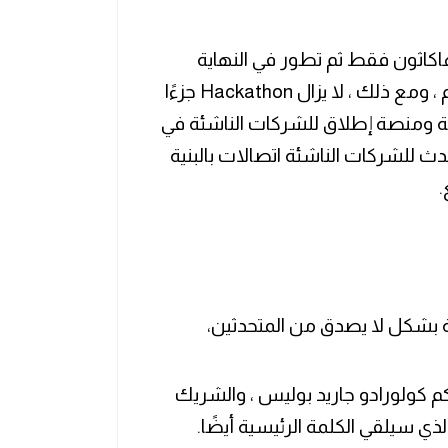
اكاثون فقط ثم تطور في النهاية
ليصبح حدثًا متعدد التخصصات كما هو عليه اليوم ، ومع ذلك ، لا يزال Hackathon جزءًا
ية ومنصة إطلاق للشركات الناشئة في
ي الحدث للشركات الناشئة اتصالات بالبنية
.
م كولورادو جاريد بوليس ، والشريك