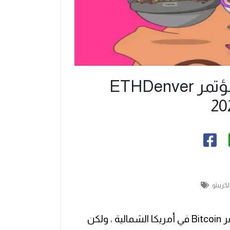
كل ما تود معرفته عن مؤتمر ETHDenver
الكريبتو
قد لا يبدو ETHDenver كبيرًا أو مهمًا مثل مؤتمر Bitcoin في أمريكا الشمالية ، ولكن