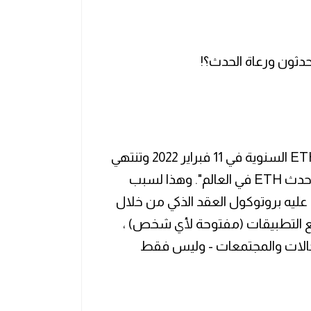
من المقرر أن تبدأ الدورة الخامسة من ETHDenver السنوية في 11 فبراير 2022 وتنتهي
في 20 فبراير. يعتبر المؤتمر نفسه "أكبر وأطول حدث ETH في العالم". وهذا لسبب
الكيان الذي يقوم عليه بروتوكول العقد الذكي من خلال
نات مع التطبيقات (مفتوحة لأي شخص) ،
الات والمجتمعات - وليس فقط