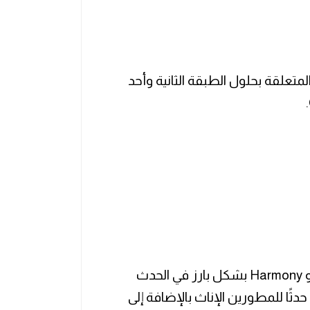
ء المشاريع المتعلقة بحلول الطبقة الثانية وأحد
ومن مشاريع الطبقة الثانية تشارك PolygonS و Harmony بشكل بارز في الحدث
وعلى وجه الخصوص ، يستضيف Harmony One حدثًا للمطورين الإناث بالإضافة إلى