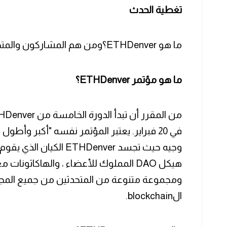
تغطية الحدث
ما هو ETHDenver؟ومن هم المشاركون والمتحدثون ورعاة الحدث؟!
ما هو مؤتمر ETHDenver؟
وجيه حيث تجسد ETHDenver 
هيكل DAO المملوك للأعضاء ، والهاكاثو
ومجموعة متنوعة من المتحدثين من جميع المج
الblockchain.