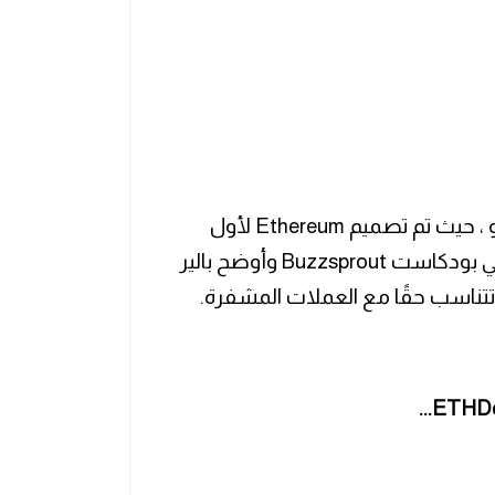
من المثير للاهتمام ، أن الحدث لا يُعقد في تورنتو ، حيث تم تصميم Ethereum لأول
مرة خلال اجتماعات Bitcoin في حانة Pauper. في بودكاست Buzzsprout وأوضح بالير
تتناسب حقًا مع العملات المشفرة.