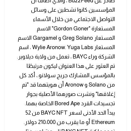
صادر عن BuzzFeed ، والذي أضاف أن
المؤسسين كانوا نشطين على وسائل
التواصل الاجتماعي من خلال الأسماء
المستعارة "Gordon Goner" الاسم
المستعار Greg Solano و Gargamel الاسم
المستعار Wylie Aronow. Yuga Labs ، اسم
الشركة وراء BAYC ، تعمل من ولاية ديلاوير.
تم العثور على هذا العنوان ليكون مرتبطًا
بالمؤسس المشارك جريج سولانو.، أكد كل
من Solano و Aronow أن هويتهما قد "تم
إغلاقها" ونشرت صورهما الأصلية بجوار
تجسيدات القرد Bored Ape الخاصة بهما.
يبدأ الحد الأدنى لسعر BAYC NFT من 52
Ethereum أو ما يقرب من 210،000 دولار.