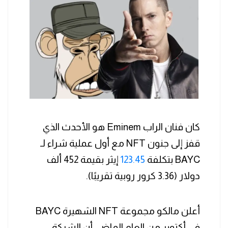
كان فنان الراب Eminem هو الأحدث الذي
قفز إلى جنون NFT مع أول عملية شراء لـ
BAYC بتكلفة
123.45
إيثر بقيمة 452 ألف
دولار (3.36 كرور روبية تقريبًا).
أعلن مالكو مجموعة NFT الشهيرة BAYC
في أكتوبر من العام الماضي أن الشركة