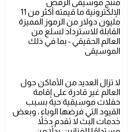
منتج موسيقى الرقص
الإلكترونية ما قيمته أكثر من 11
مليون دولار من الرموز المميزة
القابلة للاسترداد لسلع من
العالم الحقيقي - بما في ذلك
الموسيقى
لا تزال العديد من الأماكن حول
العالم غير قادرة على إقامة
حفلات موسيقية حية بسبب
القيود التي فرضها الوباء ، وبعض
خدمات البث لا تقدم دخلاً
مستدامًا للفنانين. بدلاً من