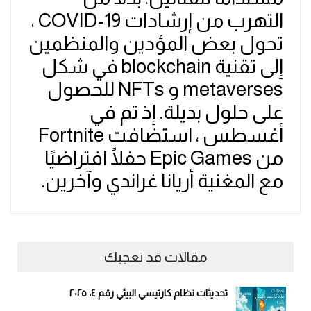
التهرب من إرشادات COVID-19 ،
تحول بعض المؤدين والمنظمين
إلى تقنية blockchain في شكل
metaverses و NFTs للحصول
على حلول بديلة. إذ تم في
أغسطس ، استضافت Fortnite
من Epic Games حفلًا افتراضيًا
مع المغنية أريانا غراندي وآخرين.
مقالات قد تعجبك
تحديثات نظام كارتيسي البيئي رقم ٤، ٢٠٢٥