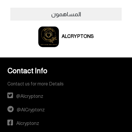
المساهمون
ALCRYPTONS
Contact Info
Contact us for more Details
@Alcryptonz
@AlCryptonz
Alcryptonz