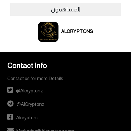
المساهمون
ALCRYPTONS
Contact Info
Contact us for more Details
@Alcryptonz
@AlCryptonz
Alcryptonz