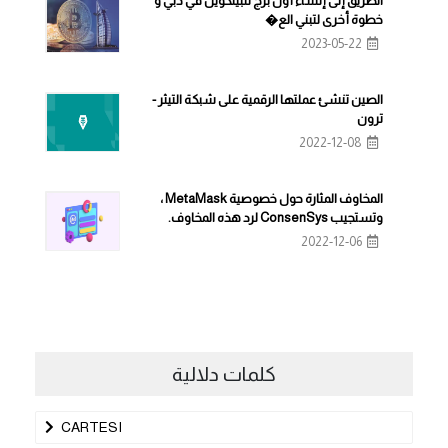
الطريق إلى إنشاء أول برج للبيتكوين في دبي و
خطوة أخرى لتبني الع�
2023-05-22
الصين تنشئ عملتها الرقمية على شبكة التيثر -
ترون
2022-12-08
المخاوف المثارة حول خصوصية MetaMask ،
وتستجيب ConsenSys لرد هذه المخاوف.
2022-12-06
كلمات دلالية
CARTESI