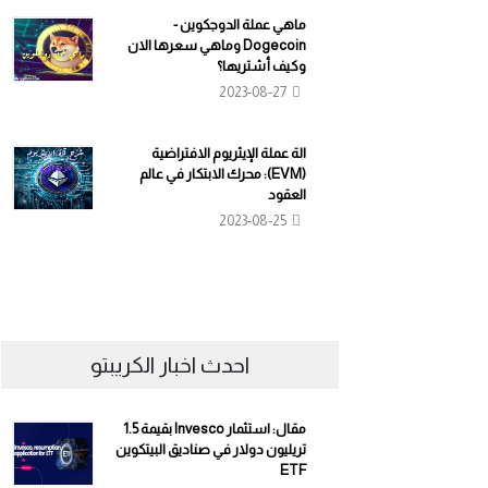
ماهي عملة الدوجكوين -
Dogecoin وماهي سعرها الان
وكيف أشتريها؟
2023-08-27
الة عملة الإيثريوم الافتراضية
(EVM): محرك الابتكار في عالم
العقود
2023-08-25
احدث اخبار الكريبتو
مقال: استثمار Invesco بقيمة 1.5
تريليون دولار في صناديق البيتكوين
ETF