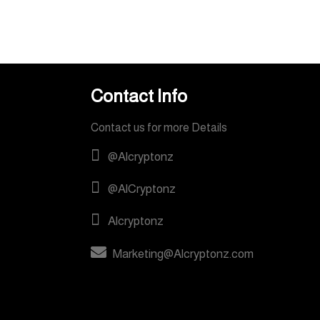
Contact Info
Contact us for more Details
@Alcryptonz
@AlCryptonz
Alcryptonz
Marketing@Alcryptonz.com