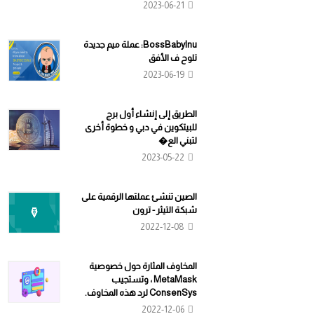
2023-06-21
BossBabyInu: عملة ميم جديدة
تلوح ف الأفق
2023-06-19
الطريق إلى إنشاء أول برج
للبيتكوين في دبي و خطوة أخرى
لتبني الع�
2023-05-22
الصين تنشئ عملتها الرقمية على
شبكة التيثر - ترون
2022-12-08
المخاوف المثارة حول خصوصية
MetaMask ، وتستجيب
ConsenSys لرد هذه المخاوف.
2022-12-06