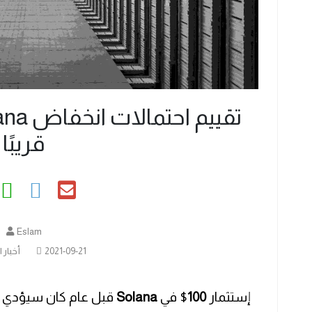
قريبًا
Eslam
2021-09-21
أخبار 
إستثمار
100
$ في
Solana
قبل عام كان سيؤدي إل