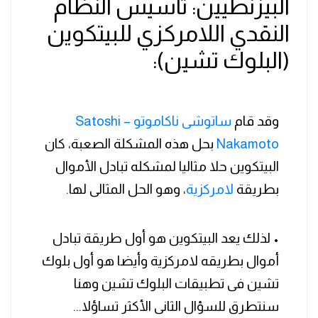
البيزنطيين: تأسيس النظام
النقدي اللامركزي للبيتكوين
(البلوك تشين):
وقد قام
ساتوشى ناكاموتو – Satoshi
Nakamoto
بحل هذه المشكلة الصعبة، كان
البيتكوين حلا مثاليا لمشكله تبادل الأموال
بطريقة
لامركزية
، وهو الحل المثالى لها.
• لذلك يعد البيتكوين هو أول طريقة تبادل
أموال بطريقه لامركزية وأيضا هو أول بلوك
تشين فى تطبيقات البلوك تشين وهنا
سنتطرق للسؤال الثانى الأكثر تساؤلا...